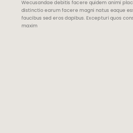
Wecusandae debitis facere quidem animi place
distinctio earum facere magni natus eaque e
faucibus sed eros dapibus. Excepturi quos co
maxim