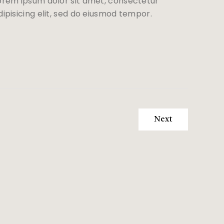
orem ipsum dolor sit amet, consectetur
dipisicing elit, sed do eiusmod tempor.
Next