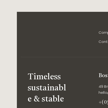
Modern Kitchen
Com
Cont
Timeless
Bos
49 B
sustainabl
hell
e & stable
+(0