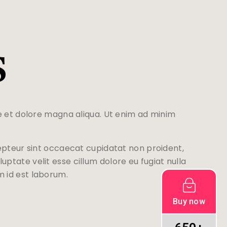
s
e et dolore magna aliqua. Ut enim ad minim
xcepteur sint occaecat cupidatat non proident,
uptate velit esse cillum dolore eu fugiat nulla
m id est laborum.
Buy now