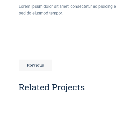
Lorem ipsum dolor sit amet, consectetur adipisicing el
sed do eiusmod tempor.
Previous
Related Projects
Flooring, Interior design
Cafeteria, Downtown