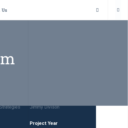
 Us
om
details:
Clients
Strategies
Jimmy Divison
Project Year