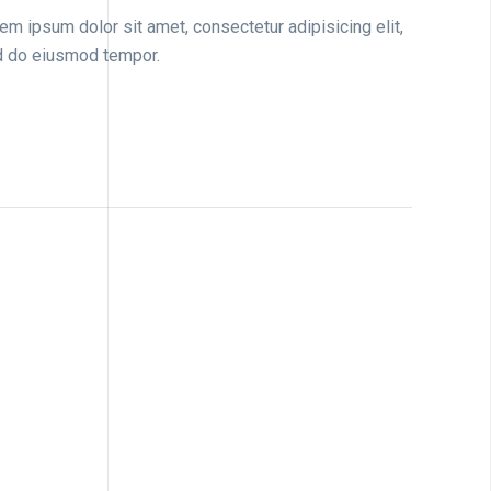
em ipsum dolor sit amet, consectetur adipisicing elit,
 do eiusmod tempor.
Architecture, Flooring
Modern Kitchen