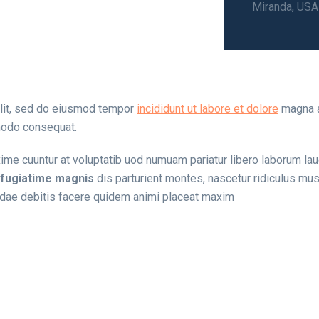
Miranda, USA
elit, sed do eiusmod tempor
incididunt ut labore et dolore
magna a
mmodo consequat.
e cuuntur at voluptatib uod numuam pariatur libero laborum laud
 fugiatime magnis
dis parturient montes, nascetur ridiculus mu
dae debitis facere quidem animi placeat maxim