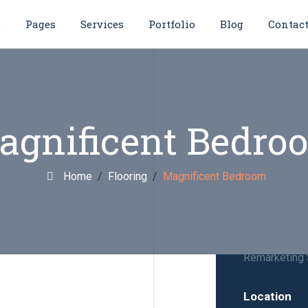
e
Pages
Services
Portfolio
Blog
Contact
agnificent Bedro
Home
/
Flooring
/
Magnificent Bedroom
Project 
Project
Remarketing 
Location