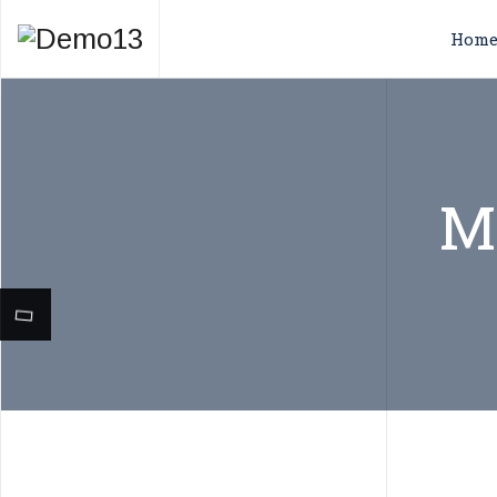
Hom
M