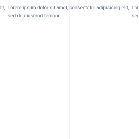
it,
Lorem ipsum dolor sit amet, consectetur adipisicing elit,
Lor
sed do eiusmod tempor.
sed
Architecture, Flooring
Green Food Villa, Portland