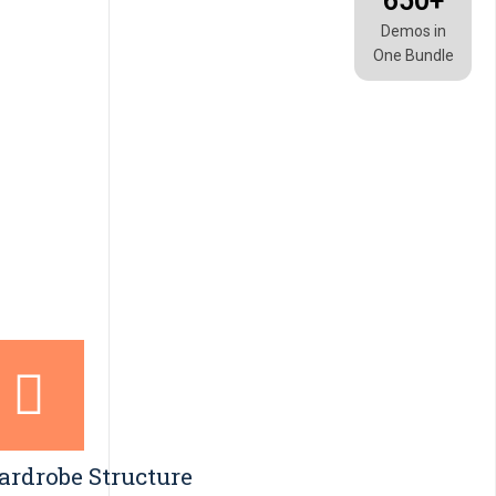
650+
Demos in
One Bundle
rdrobe Structure